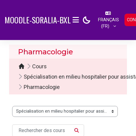
Passer au contenu principal
MOODLE-SORALIA-BXL
FRANÇAIS
CON
PANNEAU LATÉRAL
‎(FR)‎
Pharmacologie
Cours
Spécialisation en milieu hospitalier pour assi
Pharmacologie
Catégories de cours
Rechercher des cours