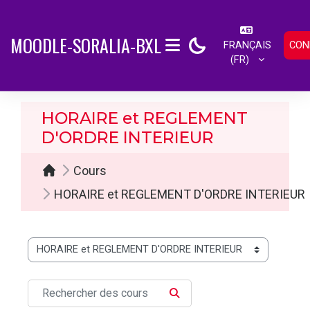
Passer au contenu principal
MOODLE-SORALIA-BXL
FRANÇAIS
CON
PANNEAU LATÉRAL
‎(FR)‎
HORAIRE et REGLEMENT
D'ORDRE INTERIEUR
Cours
HORAIRE et REGLEMENT D'ORDRE INTERIEUR
Catégories de cours
Rechercher des cours
RECHERCHER DES COURS